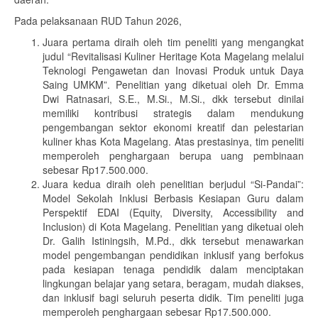
Pada pelaksanaan RUD Tahun 2026,
Juara pertama diraih oleh tim peneliti yang mengangkat
judul “Revitalisasi Kuliner Heritage Kota Magelang melalui
Teknologi Pengawetan dan Inovasi Produk untuk Daya
Saing UMKM”. Penelitian yang diketuai oleh Dr. Emma
Dwi Ratnasari, S.E., M.Si., M.Si., dkk tersebut dinilai
memiliki kontribusi strategis dalam mendukung
pengembangan sektor ekonomi kreatif dan pelestarian
kuliner khas Kota Magelang. Atas prestasinya, tim peneliti
memperoleh penghargaan berupa uang pembinaan
sebesar Rp17.500.000.
Juara kedua diraih oleh penelitian berjudul “Si-Pandai”:
Model Sekolah Inklusi Berbasis Kesiapan Guru dalam
Perspektif EDAI (Equity, Diversity, Accessibility and
Inclusion) di Kota Magelang. Penelitian yang diketuai oleh
Dr. Galih Istiningsih, M.Pd., dkk tersebut menawarkan
model pengembangan pendidikan inklusif yang berfokus
pada kesiapan tenaga pendidik dalam menciptakan
lingkungan belajar yang setara, beragam, mudah diakses,
dan inklusif bagi seluruh peserta didik. Tim peneliti juga
memperoleh penghargaan sebesar Rp17.500.000.