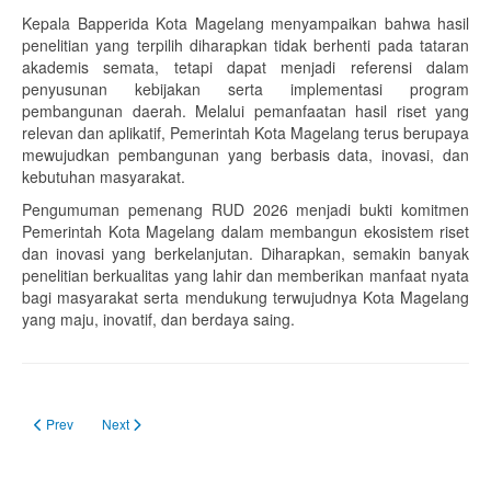
Kepala Bapperida Kota Magelang menyampaikan bahwa hasil
penelitian yang terpilih diharapkan tidak berhenti pada tataran
akademis semata, tetapi dapat menjadi referensi dalam
penyusunan kebijakan serta implementasi program
pembangunan daerah. Melalui pemanfaatan hasil riset yang
relevan dan aplikatif, Pemerintah Kota Magelang terus berupaya
mewujudkan pembangunan yang berbasis data, inovasi, dan
kebutuhan masyarakat.
Pengumuman pemenang RUD 2026 menjadi bukti komitmen
Pemerintah Kota Magelang dalam membangun ekosistem riset
dan inovasi yang berkelanjutan. Diharapkan, semakin banyak
penelitian berkualitas yang lahir dan memberikan manfaat nyata
bagi masyarakat serta mendukung terwujudnya Kota Magelang
yang maju, inovatif, dan berdaya saing.
Previous article: PETARUNG Kawasan, Inovasi Digital Kota Magelang untu
Next article: Bapperida Kota Magelang Gelar Evaluasi Hasil Inde
Prev
Next