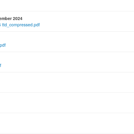
tember 2024
 ttd_compressed.pdf
pdf
f