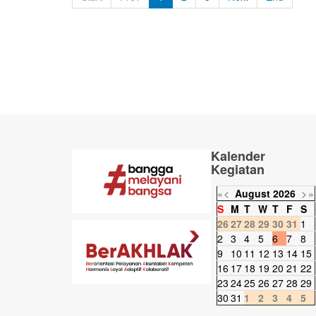
Kalender
Kegiatan
«
<
August
2026
>
»
S
M
T
W
T
F
S
26
27
28
29
30
31
1
2
3
4
5
6
7
8
9
10
11
12
13
14
15
16
17
18
19
20
21
22
23
24
25
26
27
28
29
30
31
1
2
3
4
5