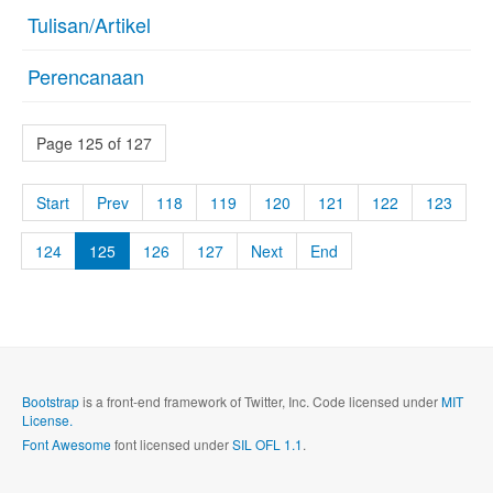
Tulisan/Artikel
Perencanaan
Page 125 of 127
Start
Prev
118
119
120
121
122
123
124
125
126
127
Next
End
Bootstrap
is a front-end framework of Twitter, Inc. Code licensed under
MIT
License.
Font Awesome
font licensed under
SIL OFL 1.1
.