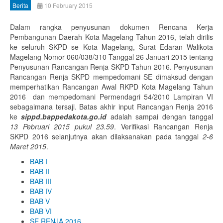
Berita
10 February 2015
Dalam rangka penyusunan dokumen Rencana Kerja
Pembangunan Daerah Kota Magelang Tahun 2016, telah dirilis
ke seluruh SKPD se Kota Magelang, Surat Edaran Walikota
Magelang Nomor 060/038/310 Tanggal 26 Januari 2015 tentang
Penyusunan Rancangan Renja SKPD Tahun 2016. Penyusunan
Rancangan Renja SKPD mempedomani SE dimaksud dengan
memperhatikan Rancangan Awal RKPD Kota Magelang Tahun
2016 dan mempedomani Permendagri 54/2010 Lampiran VI
sebagaimana tersaji. Batas akhir input Rancangan Renja 2016
ke
sippd.bappedakota.go.id
adalah sampai dengan tanggal
13 Pebruari 2015 pukul 23.59
. Verifikasi Rancangan Renja
SKPD 2016 selanjutnya akan dilaksanakan pada tanggal
2-6
Maret 2015
.
BAB I
BAB II
BAB III
BAB IV
BAB V
BAB VI
SE RENJA 2016